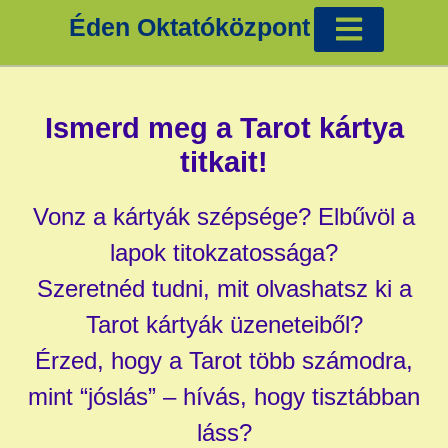
Éden Oktatóközpont
Cigánykártya tanfolyam Éva Ilonával
Tradicionális képzések
Egyéb tanfolyamok
Ismerd meg a Tarot kártya
titkait!
Vonz a kártyák szépsége? Elbűvöl a
lapok titokzatossága?
Szeretnéd tudni, mit olvashatsz ki a
Tarot kártyák üzeneteiből?
Érzed, hogy a Tarot több számodra,
mint “jóslás” – hívás, hogy tisztábban
láss?