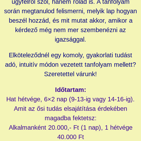
ügyfélről szól, hanem rólad is.
A tanfolyam
során megtanulod felismerni, melyik lap hogyan
beszél hozzád, és mit mutat akkor, amikor a
kérdező még nem mer szembenézni az
igazsággal.
Elköteleződnél egy komoly, gyakorlati tudást
adó, intuitív módon vezetett tanfolyam mellett?
Szeretettel várunk!
Időtartam:
Hat hétvége, 6×2 nap (9-13-ig vagy 14-16-ig).
Amit az ősi tudás elsajátítása érdekében
magadba fektetsz:
Alkalmanként 20.000,- Ft (1 nap), 1 hétvége
40.000 Ft