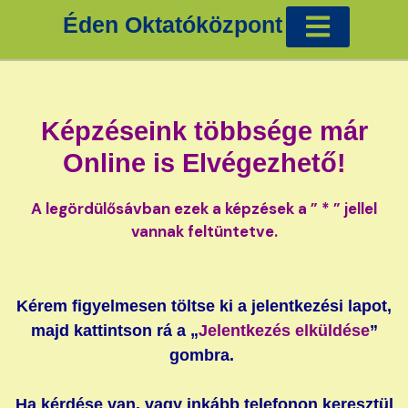
Éden Oktatóközpont
Cigánykártya tanfolyam Éva Ilonával
Tradicionális képzések
Egyéb tanfolyamok
Képzéseink többsége már
Online is Elvégezhető!
A legördülősávban ezek a képzések a ” * ” jellel
vannak feltüntetve.
Kérem figyelmesen töltse ki a jelentkezési lapot,
majd kattintson rá a „
Jelentkezés elküldése
”
gombra.
Ha kérdése van, vagy inkább telefonon keresztül