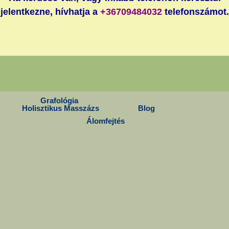
jelentkezne, hívhatja a
+36709484032
telefonszámot.
Grafológia
Holisztikus Masszázs
Blog
Álomfejtés