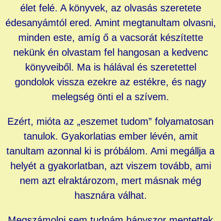
élet felé. A könyvek, az olvasás szeretete
édesanyámtól ered. Amint megtanultam olvasni,
minden este, amíg ő a vacsorát készítette
nekünk én olvastam fel hangosan a kedvenc
könyveiből. Ma is hálával és szeretettel
gondolok vissza ezekre az estékre, és nagy
melegség önti el a szívem.
Ezért, mióta az „eszemet tudom” folyamatosan
tanulok. Gyakorlatias ember lévén, amit
tanultam azonnal ki is próbálom. Ami megállja a
helyét a gyakorlatban, azt viszem tovább, ami
nem azt elraktározom, mert másnak még
hasznára válhat.
Megszámolni sem tudnám hányszor mentettek