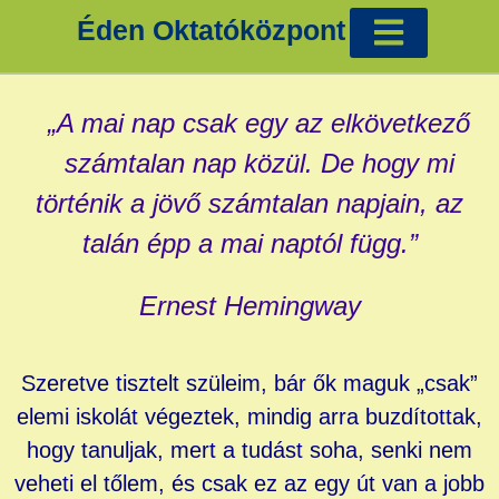
Éden Oktatóközpont
Cigánykártya tanfolyam Éva Ilonával
Tradicionális képzések
Egyéb tanfolyamok
„A mai nap csak egy az elkövetkező
számtalan nap közül. De hogy mi
történik a jövő számtalan napjain, az
talán épp a mai naptól függ.”
Ernest Hemingway
Szeretve tisztelt szüleim, bár ők maguk „csak”
elemi iskolát végeztek, mindig arra buzdítottak,
hogy tanuljak, mert a tudást soha, senki nem
veheti el tőlem, és csak ez az egy út van a jobb