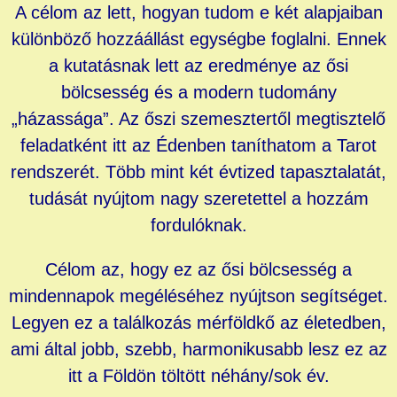
A célom az lett, hogyan tudom e két alapjaiban
különböző hozzáállást egységbe foglalni.
Ennek
a kutatásnak lett az eredménye az ősi
bölcsesség és a modern tudomány
„házassága”.
Az őszi szemesztertől megtisztelő
feladatként itt az Édenben taníthatom a Tarot
rendszerét.
Több mint két évtized tapasztalatát,
tudását nyújtom nagy szeretettel a hozzám
fordulóknak.
Célom az, hogy ez az ősi bölcsesség a
mindennapok megéléséhez nyújtson segítséget.
Legyen ez a találkozás mérföldkő az életedben,
ami által jobb, szebb, harmonikusabb lesz ez az
itt a Földön töltött néhány/sok év.