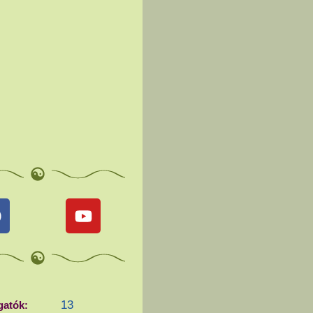
13
gatók: