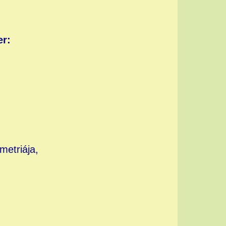
er:
metriája,