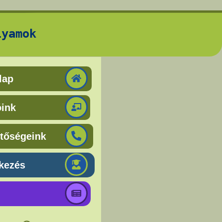
lyamok
lap
óink
etőségeink
tkezés