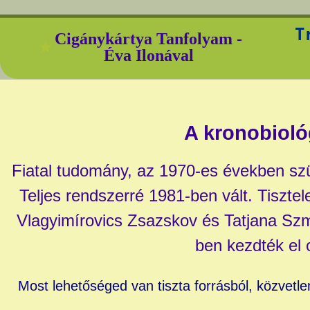
T
Cigánykártya Tanfolyamㅤㅤㅤㅤㅤㅤㅤㅤㅤㅤㅤㅤㅤㅤㅤ‎ -
★
Éva Ilonával
A kronobioló
Fiatal tudomány, az 1970-es években szü
Teljes rendszerré 1981-ben vált. Tisztele
Vlagyimírovics Zsazskov és Tatjana Sz
ben kezdték el o
Most lehetőséged van tiszta forrásból, közvetlen