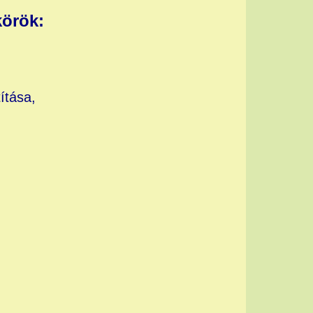
körök
:
ítása,