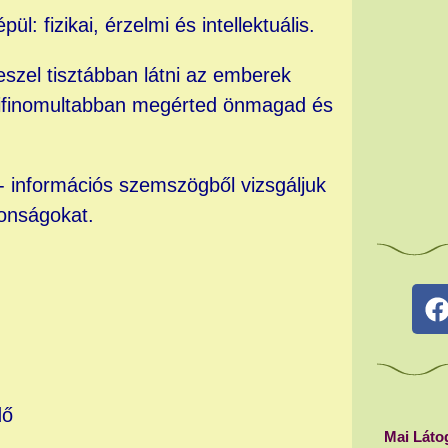
l: fizikai, érzelmi és intellektuális.
eszel tisztábban látni az emberek
kifinomultabban megérted önmagad és
- információs szemszögből vizsgáljuk
onságokat.
:
dő
Mai Láto