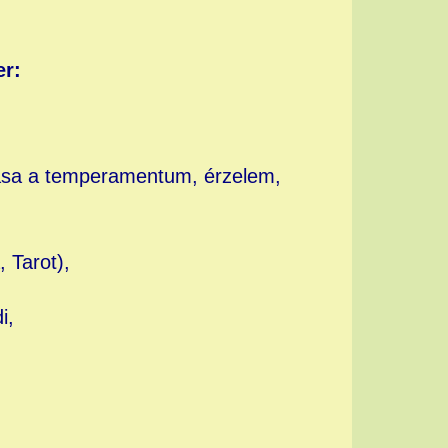
er:
lása a temperamentum, érzelem,
 Tarot),
i,