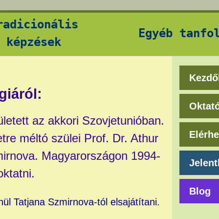
radicionális
Egyéb tanfo
képzések
Kezdő
giáról:
Oktat
letett az akkori Szovjetunióban.
Elérh
tre méltó szülei Prof. Dr. Athur
mirnova. Magyarországon 1994-
Jelen
ktatni.
Blog
ül Tatjana Szmirnova-tól elsajátítani.