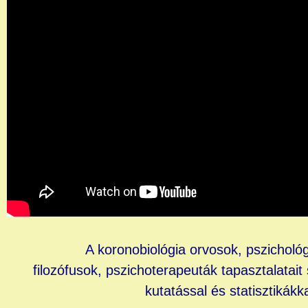
A koronobiológia orvosok, pszicholó
filozófusok,
pszichoterapeuták tapasztalatai
kutatással és statisztikákk