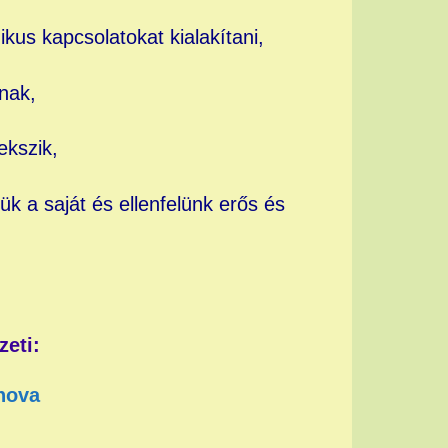
us kapcsolatokat kialakítani,
nak,
ekszik,
ük a saját és ellenfelünk erős és
zeti:
nova