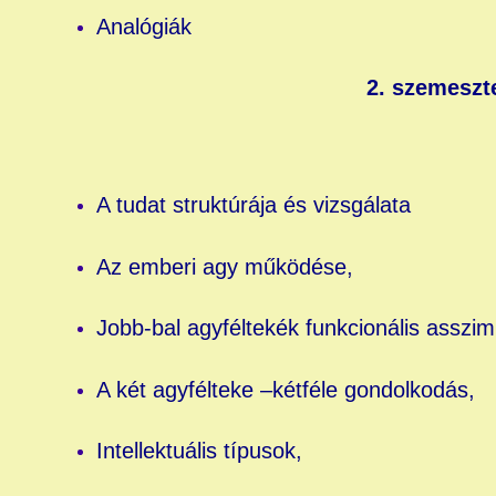
Analógiák
2. szemeszt
A tudat struktúrája és vizsgálata
Az emberi agy működése,
Jobb-bal agyféltekék funkcionális asszim
A két agyfélteke –kétféle gondolkodás,
Intellektuális típusok,