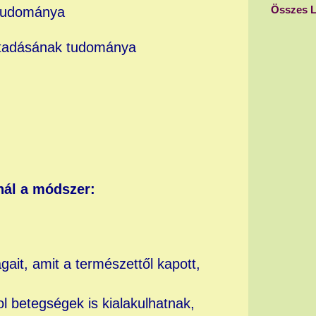
Összes L
 tudománya
 átadásának tudománya
nál a módszer:
ait, amit a természettől kapott,
l betegségek is kialakulhatnak,