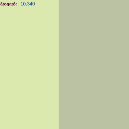
10,340
átogató: