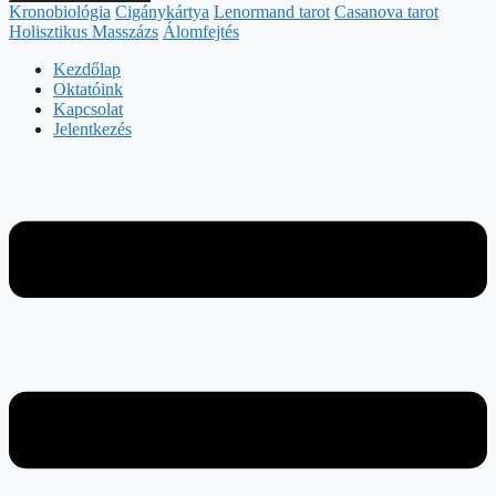
Kronobiológia
Cigánykártya
Lenormand tarot
Casanova tarot
Holisztikus Masszázs
Álomfejtés
Kezdőlap
Oktatóink
Kapcsolat
Jelentkezés