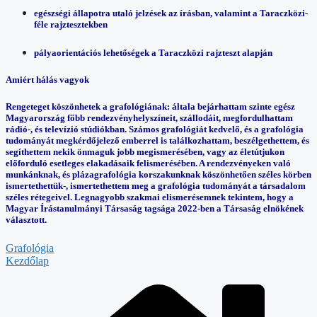
egészségi állapotra utaló jelzések az írásban, valamint a Taraczközi-
féle rajztesztekben
pályaorientációs lehetőségek a Taraczközi rajzteszt alapján
Amiért hálás vagyok
Rengeteget köszönhetek a grafológiának: általa bejárhattam szinte egész
Magyarország főbb rendezvényhelyszíneit, szállodáit, megfordulhattam
rádió-, és televízió stúdiókban. Számos grafológiát kedvelő, és a grafológia
tudományát megkérdőjelező emberrel is találkozhattam, beszélgethettem, és
segíthettem nekik önmaguk jobb megismerésében, vagy az életútjukon
előforduló esetleges elakadásaik felismerésében. A rendezvényeken való
munkánknak, és plázagrafológia korszakunknak köszönhetően széles körben
ismertethettük-, ismertethettem meg a grafológia tudományát a társadalom
széles rétegeivel. Legnagyobb szakmai elismerésemnek tekintem, hogy a
Magyar Írástanulmányi Társaság tagsága 2022-ben a Társaság elnökének
választott.
Grafológia
Kezdőlap