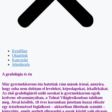
Kezdőlap
Oktatóink
Kapcsolat
Jelentkezés
A grafológia és én
Már gyermekkorom óta hatottak rám mások írásai, annyira,
hogy soha nem dobtam el leveleket, képeslapokat, irkafirkákat.
Az első grafológiáról szóló sorokat is
gyermekkorom egyik
kedvenc olvasmányában, a Tolnai Világlexikonban találtam
meg. Jóval később, 18 éves koromban jutottam hozzá először
egy íráselemzéssel foglalkozó – akkoriban tiltottnak számító –
könyvhöz, amely segített eligazodni a sorok között való olvasás