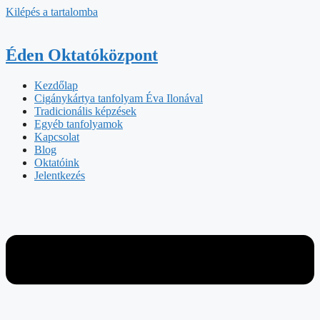
Kilépés a tartalomba
Éden Oktatóközpont
Kezdőlap
Cigánykártya tanfolyam Éva Ilonával
Tradicionális képzések
Egyéb tanfolyamok
Kapcsolat
Blog
Oktatóink
Jelentkezés