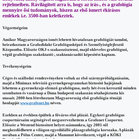
rejtelmeiben. Rávilágított arra is, hogy az írás-, és a grafológia
mennyire ősi tudományok, hiszen az első ismert ékírásos
emlékek i.e. 3500-ban keletkeztek.
Végzettségeim
Amikor Magyarországon ismét lehetett hivatalosan grafológiát tanulni,
beiratkoztam a Grafodidakt Grafológusképző és Személyiségfejlesztő
Központba. Először OKJ-s szakasszisztensi, majd okleveles grafológusi,
végül grafológus szakoktatói-, szaktanácsadói képesítést kaptam.
Tevékenységeim
Céges és szállodai rendezvényeken voltak az első szárnypróbálgatásaim,
majd a Minimax televízió gyermekprogramokat biztosító hajójának
lehettem a gyermekrajz-elemző grafológusa, mely hét éven keresztül minden
szombaton és vasárnap a Duna budapesti szakaszán sétahajóztatta kis
utasait. 2000-ben létrehoztam Magyarország első grafológia témájú
honlapját
www.grafonet.hu
néven.
Ezekben az években épültek a főváros első plázái. Egykori grafológus
csoporttársaim segítségével megszervezhettem a Grafonet Csoportot.
Először a Westend biztosított helyet számunkra, így 2001-től
megkezdődhetett a világon egyedülálló plázagrafológia korszaka. A plázák
sorában a Pólus Center, majd a Mammut következett, végül a KÖKI