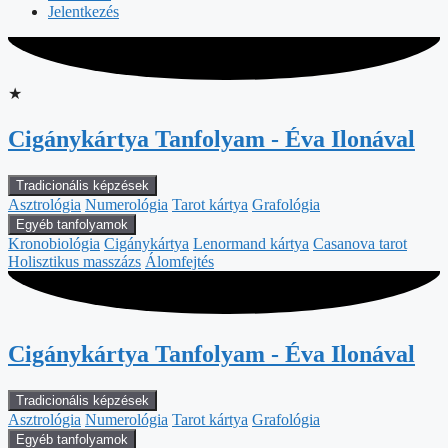
Jelentkezés
★
Cigánykártya Tanfolyamㅤㅤㅤㅤㅤㅤㅤㅤㅤㅤㅤㅤㅤㅤㅤ‎ - Éva Ilonával
Tradicionális képzések
Asztrológia
Numerológia
Tarot kártya
Grafológia
Egyéb tanfolyamok
Kronobiológia
Cigánykártya
Lenormand kártya
Casanova tarot
Holisztikus masszázs
Álomfejtés
Cigánykártya Tanfolyamㅤㅤㅤㅤㅤㅤㅤㅤㅤㅤㅤㅤㅤㅤㅤ‎ - Éva Ilonával
Tradicionális képzések
Asztrológia
Numerológia
Tarot kártya
Grafológia
Egyéb tanfolyamok