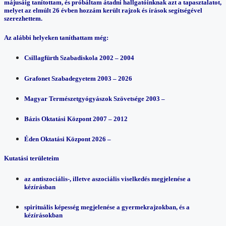
májusáig tanítottam, és próbáltam átadni hallgatóinknak azt a tapasztalatot,
melyet az elmúlt 26 évben hozzám került rajzok és írások segítségével
szerezhettem.
Az alábbi helyeken taníthattam még:
Csillagfürth Szabadiskola 2002 – 2004
Grafonet Szabadegyetem 2003 – 2026
Magyar Természetgyógyászok Szövetsége 2003 –
Bázis Oktatási Központ 2007 – 2012
Éden Oktatási Központ 2026 –
Kutatási területeim
az antiszociális-, illetve aszociális viselkedés megjelenése a
kézírásban
spirituális képesség megjelenése a gyermekrajzokban, és a
kézírásokban