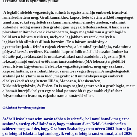
Terminálban is nyitottunk pultot.
A legkülönfélébb végzettségű, stílusú és egzisztenciájú emberek írásaival
ismerkedhettem meg. Grafikumaikhoz kapcsolódó történeteikből rengeteget
tanultam, sokat segítettek szakmai ismereteim elmélyítésében, valamint
különféle, addig ismeretlen grafológiai jegyek felfedezésében. A hajón és a
plázában töltött éveknek köszönhetem, hogy megtaláltam a grafológián
belül azt a három területet, melyet a legjobban szeretek, melyek a
legközelebb álltak és állnak hozzám. Ez a három szakirány a
gyermekrajzok – felnőtt rajzok elemzése, a kriminálgrafológia, valamint a
pályaválasztás területe. Ez utóbbi kapcsolódik másik két szakmámhoz is:
először pályaválasztási és munkavállalási tanácsadóként végeztem (BA
fokozat), majd emberi erőforrás tanácsadóként (MA fokozat) a gödöllői
Szent István Egyetemen. Felsőfokú végzettségeimhez még egy szakmát
kapcsolhattam, ez a rehabilitációs mentori végzettségem. A megbetegedett,
szakmáját folytatni nem tudó, megváltozott munkaképességű emberek
elhelyezkedését segítettem Üllőn, Monoron, Kecskeméten,
Kiskunfélegyházán, és Érden. Itt is nagy segítségemre volt a grafológia, mert
a hosszú interjúk helyett egy sokkal pontosabb és gyorsabb eljáráshoz
folyamodtam: írattam, rajzoltattam a tanácskérőket.
Oktatási tevékenységeim
Szóbeli íráselemzéseim során többen kérdezték, hol tanulhatnák meg ezt a
szakmát, esetleg elvállalnám-e, hogy tanítsam őket. Nekik köszönhetően
született meg az ötlet, hogy Grafonet Szabadegyetem néven 2003-ban saját
grafológiai iskolát alapítsunk egyik volt grafológia tanárommal, ahol 2026