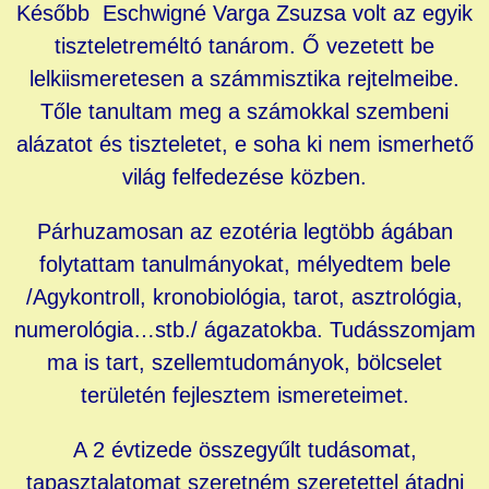
Később Eschwigné Varga Zsuzsa volt az egyik
tiszteletreméltó tanárom. Ő vezetett be
lelkiismeretesen a számmisztika rejtelmeibe.
Tőle tanultam meg a számokkal szembeni
alázatot és tiszteletet, e soha ki nem ismerhető
világ felfedezése közben.
Párhuzamosan az ezotéria legtöbb ágában
folytattam tanulmányokat, mélyedtem bele
/Agykontroll, kronobiológia, tarot, asztrológia,
numerológia…stb./ ágazatokba. Tudásszomjam
ma is tart, szellemtudományok, bölcselet
területén fejlesztem ismereteimet.
A 2 évtizede összegyűlt tudásomat,
tapasztalatomat szeretném szeretettel átadni