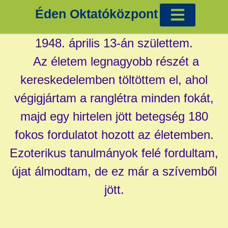
Éden Oktatóközpont
Cigánykártya tanfolyam Éva Ilonával
Tradicionális képzések
Egyéb tanfolyamok
1948. április 13-án születtem.
Az életem legnagyobb részét a
kereskedelemben töltöttem el, ahol
végigjártam a ranglétra minden fokát,
majd egy hirtelen jött betegség 180
fokos fordulatot hozott az életemben.
Ezoterikus tanulmányok felé fordultam,
újat álmodtam, de ez már a szívemből
jött.