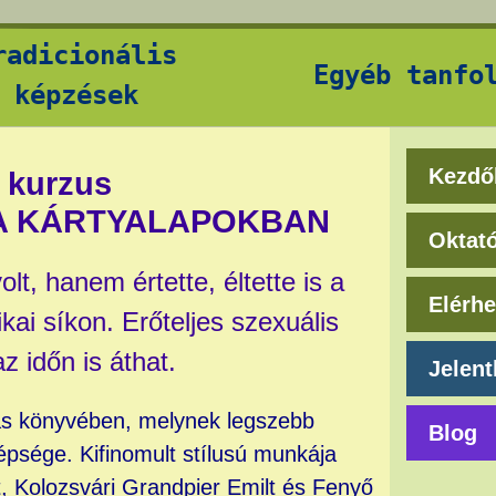
radicionális
Egyéb tanfo
képzések
Kezdő
t kurzus
 A KÁRTYALAPOKBAN
Oktat
t, hanem értette, éltette is a
Elérh
kai síkon. Erőteljes szexuális
z időn is áthat.
Jelen
las könyvében, melynek legszebb
Blog
psége. Kifinomult stílusú munkája
lt, Kolozsvári Grandpier Emilt és Fenyő