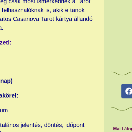
még csak most ismerkednek a Tarot
t felhasználóknak is, akik e tanok
atos Casanova Tarot kártya állandó
a.
zeti:
 nap)
akörei:
num
talános jelentés, döntés, időpont
Mai Láto