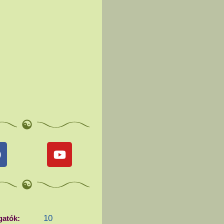
10
gatók: