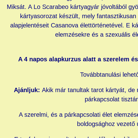
Miksát. A Lo Scarabeo kártyagyár jóvoltából gyö
kártyasorozat készült, mely fantasztikusan e
alapjelentéseit Casanova élettörténetével. E k
elemzésekre és a szexuális él
A 4 napos alapkurzus alatt a szerelem és
Továbbtanulási lehet
Ajánljuk:
Akik már tanultak tarot kártyát, de 
párkapcsolat tisztán
A szerelmi, és a párkapcsolati élet elemzés
boldogsághoz vezető ú