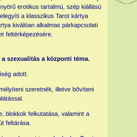
nyörű erotikus tartalmú, szép kiállású
legyíti a klasszikus Tarot kártya
ártya kiválóan alkalmas párkapcsolati
et feltérképezésére.
 a szexualitás a központi téma.
őség adott.
mélyíteni szeretnék, illetve bővíteni
látással.
e, blokkok felkutatása, valamint a
t feltárása.