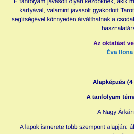
E tanfolyam javasolt olyan kezdőknek, akik 
kártyával, valamint javasolt gyakorlott Taro
segítségével könnyedén átválthatnak a csodál
használatár
Az oktatást ve
Éva Ilona
Alapképzés (4
A tanfolyam tém
A Nagy Árká
A lapok ismerete több szempont alapján: ál