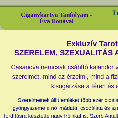
T
Cigánykártya Tanfolyamㅤㅤㅤㅤㅤㅤㅤㅤㅤㅤㅤㅤㅤㅤㅤ‎ -
★
Éva Ilonával
Exkluzív Taro
SZERELEM, SZEXUALITÁS
Casanova nemcsak csábító kalandor vol
szerelmet, mind az érzelmi, mind a fizi
kisugárzása a téren és a
Szerelmeinek állít emléket több ezer olda
gyöngyszeme a nő imádata, csodálata és szé
fordításra késztette nagy íróinkat is, Szerb Anta