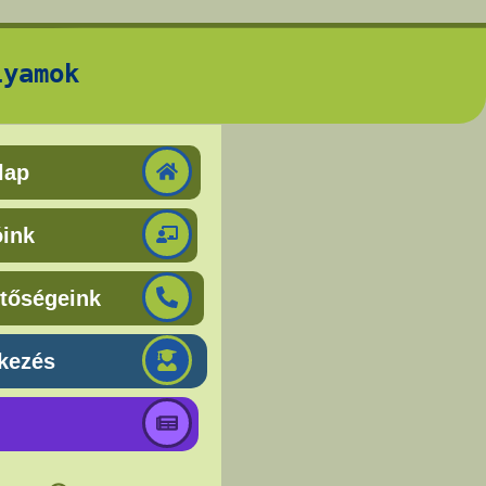
lyamok
lap
óink
etőségeink
tkezés