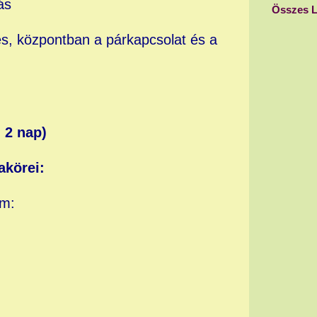
ás
Összes L
s, központban a párkapcsolat és a
 2 nap)
akörei:
um: