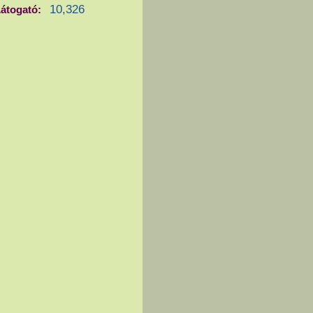
10,326
átogató: