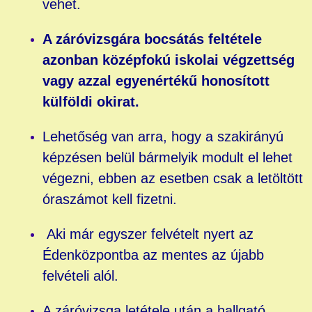
vehet.
A záróvizsgára bocsátás feltétele
azonban középfokú iskolai végzettség
vagy azzal egyenértékű honosított
külföldi okirat.
Lehetőség van arra, hogy a szakirányú
képzésen belül bármelyik modult el lehet
végezni, ebben az esetben csak a letöltött
óraszámot kell fizetni.
Aki már egyszer felvételt nyert az
Édenközpontba az mentes az újabb
felvételi alól.
A záróvizsga letétele után a hallgató