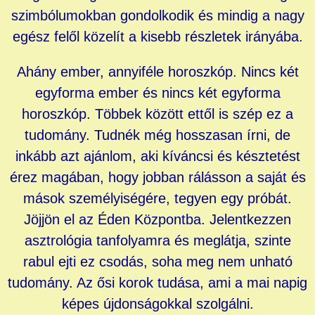
szimbólumokban gondolkodik és mindig a nagy
egész felől közelít a kisebb részletek irányába.
Ahány ember, annyiféle horoszkóp. Nincs két
egyforma ember és nincs két egyforma
horoszkóp. Többek között ettől is szép ez a
tudomány. Tudnék még hosszasan írni, de
inkább azt ajánlom, aki kíváncsi és késztetést
érez magában, hogy jobban rálásson a saját és
mások személyiségére, tegyen egy próbát.
Jöjjön el az Éden Központba. Jelentkezzen
asztrológia tanfolyamra és meglátja, szinte
rabul ejti ez csodás, soha meg nem unható
tudomány. Az ősi korok tudása, ami a mai napig
képes újdonságokkal szolgálni.