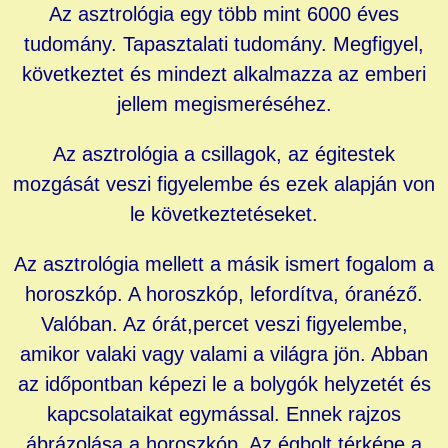
Az asztrológia egy több mint 6000 éves
tudomány. Tapasztalati tudomány. Megfigyel,
következtet és mindezt alkalmazza az emberi
jellem megismeréséhez.
Az asztrológia a csillagok, az égitestek
mozgását veszi figyelembe és ezek alapján von
le következtetéseket.
Az asztrológia mellett a másik ismert fogalom a
horoszkóp. A horoszkóp, lefordítva, óranéző.
Valóban. Az órát,percet veszi figyelembe,
amikor valaki vagy valami a világra jön. Abban
az időpontban képezi le a bolygók helyzetét és
kapcsolataikat egymással. Ennek rajzos
ábrázolása a horoszkóp. Az égbolt térképe a