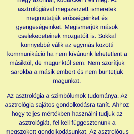
megy azonnal, kudarcként éli meg. Az
asztrológiával megszerzett ismeretek
megmutatják erősségeinket és
gyengeségeinket. Megismerjük mások
cselekedeteinek mozgatóit is. Sokkal
könnyebbé válik az egymás közötti
kommunikáció ha nem kívánunk lehetetlent a
másiktól, de magunktól sem. Nem szorítjuk
sarokba a másik embert és nem büntetjük
magunkat.
Az asztrológia a szimbólumok tudománya. Az
asztrológia sajátos gondolkodásra tanít. Ahhoz
hogy teljes mértékben használni tudjuk az
asztrológiát, fel kell függesztenünk a
megszokott gondolkodásunkat. Az asztrológus