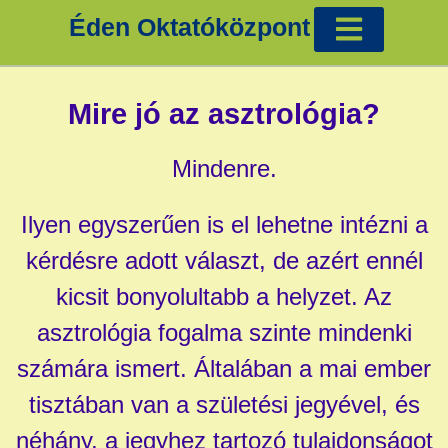
Éden Oktatóközpont
Cigánykártya tanfolyam Éva Ilonával
Tradicionális képzések
Egyéb tanfolyamok
Mire jó az asztrológia?
Mindenre.
Ilyen egyszerűen is el lehetne intézni a
kérdésre adott választ, de azért ennél
kicsit bonyolultabb a helyzet. Az
asztrológia fogalma szinte mindenki
számára ismert. Általában a mai ember
tisztában van a születési jegyével, és
néhány, a jegyhez tartozó tulajdonságot